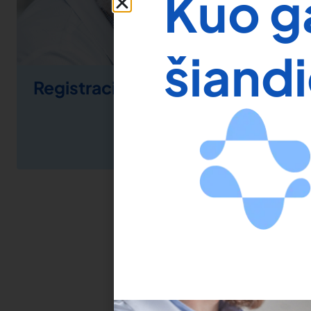
Kuo g
šiand
Registracija pas gydytoją