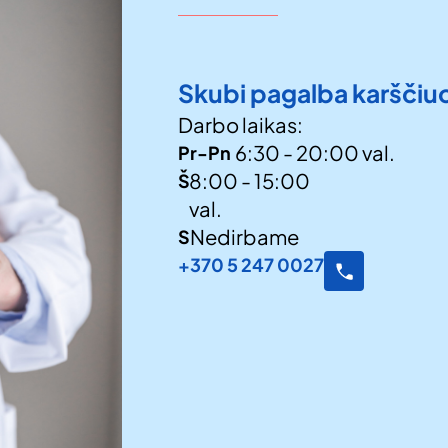
69649
Skubi pagalba karščiu
Darbo laikas:
6:30 - 20:00 val.
Pr-Pn
pacientų
8:00 - 15:00
Š
val.
skaičius
Nedirbame
S
+370 5 247 0027