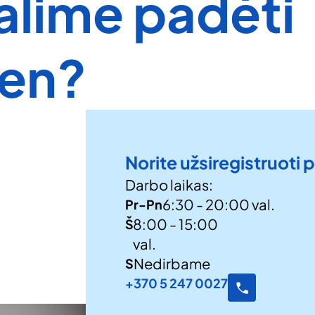
alime padėti
ien?
Norite užsiregistruoti
Darbo laikas:
6:30 - 20:00 val.
Pr-Pn
8:00 - 15:00
Š
val.
Nedirbame
S
VISOS PASLAUGOS
+370 5 247 0027