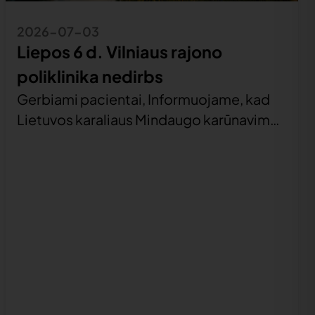
2026-07-03
Liepos 6 d. Vilniaus rajono
poliklinika nedirbs
Gerbiami pacientai, Informuojame, kad
Lietuvos karaliaus Mindaugo karūnavimo
dieną, liepos 6 d., Vilniaus rajono
poliklinika nedirbs. Švenčių dienomis nuo
10.00 iki 20.00 val. ūmiai susirgę Vilniaus
miesto gyventojai priimami Vilniaus
miesto klinikinės ligoninės Skubiosios
medicinos pagalbos kabinete, Antakalnio
g. 57, Vilniuje, tel. +370 5 234 4487. Po
20.00 val. teikiama tik skubi
neatidėliotina medicinos pagalba […]