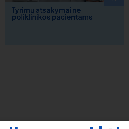
Tyrimų atsakymai ne
poliklinikos pacientams