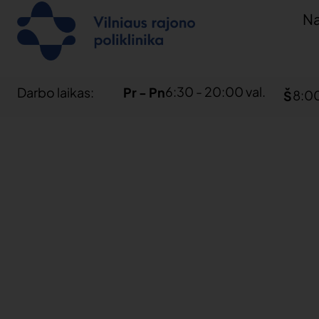
Na
6:30 - 20:00 val.
Darbo laikas:
Pr - Pn
8:00
Š
Mes
ver
Jūs