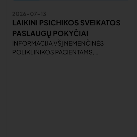
2026-07-13
LAIKINI PSICHIKOS SVEIKATOS
PASLAUGŲ POKYČIAI
INFORMACIJA VŠĮ NEMENČINĖS
POLIKLINIKOS PACIENTAMS,
PRISIRAŠIUSIEMS PRIE VŠĮ VILNIAUS
RAJONO POLIKLINIKOS PSICHIKOS
SVEIKATOS CENTRO SU DIENOS
STACIONARU Gerbiami pacientai,
Informuojame, kad gydytojos psichiatrės
Ingos Šeikienės ir gydytojos vaikų ir
paauglių psichiatrės Loretos Vitkutės-
Maigienės atostogų laikotarpiu, nuo
2026 m. liepos 13 d., dėl asmens