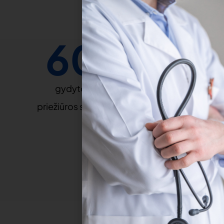
600
gydytojų ir sveikatos
priežiūros specialistų skaičius