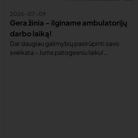
2026-07-09
Gera žinia – ilginame ambulatorijų
darbo laiką!
Dar daugiau galimybių pasirūpinti savo
sveikata – Jums patogesniu laiku!
Siekdami gerinti sveikatos priežiūros
paslaugų prieinamumą Vilniaus rajono
gyventojams, ilginame ambulatorijų
darbo laiką iki 18.00 val. Juodšilių
ambulatorija iki 18.00 val. dirbs
pirmadieniais ir ketvirtadieniais. Adresas:
Šv. Uršulės g. 25, LT-14100 Juodšilių k.,
Vilniaus r. sav. Tel: +370 5 2698172 Pagirių
ambulatorija iki 18.00 val. […]