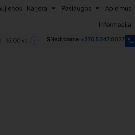
ujienos
Karjera
Paslaugos
Apie mus
Informacija
Nedirbame
S
+370 5 247 0027
 - 15:00 val.
tiname
ų