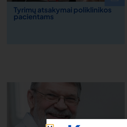
Tyrimų atsakymai poliklinikos
pacientams