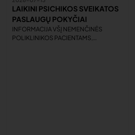
LAIKINI PSICHIKOS SVEIKATOS
PASLAUGŲ POKYČIAI
INFORMACIJA VŠĮ NEMENČINĖS
POLIKLINIKOS PACIENTAMS,
PRISIRAŠIUSIEMS PRIE VŠĮ VILNIAUS
RAJONO POLIKLINIKOS PSICHIKOS
SVEIKATOS CENTRO SU DIENOS
STACIONARU Gerbiami pacientai,
Informuojame, kad gydytojos
psichiatrės Ingos Šeikienės ir gydytojos
vaikų ir paauglių psichiatrės Loretos
Vitkutės-Maigienės atostogų
laikotarpiu, nuo 2026 m. liepos 13 d., dėl
asmens psichikos sveikatos priežiūros
paslaugų kviečiame kreiptis į VŠĮ