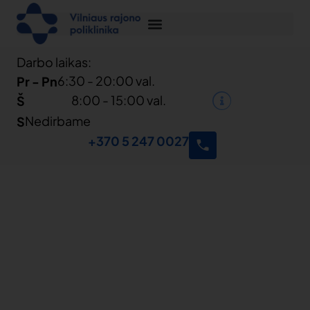
Darbo laikas:
6:30 - 20:00 val.
Pr - Pn
8:00 - 15:00 val.
Š
Nedirbame
S
+370 5 247 0027
Mes
vertiname
Jūsų
pasitikėjimą