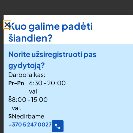
Kuo galime padėti
šiandien?
Norite užsiregistruoti pas
gydytoją?
Darbo laikas:
6:30 - 20:00
Pr-Pn
val.
8:00 - 15:00
Š
val.
Nedirbame
S
+370 5 247 0027